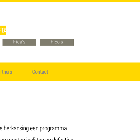
FBSB Online
Fica's
Fico's
act
rtners
Contact
eze herkansing een programma
n moeten inslijten en definities