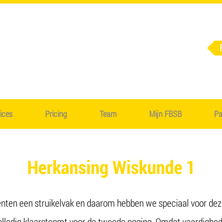
Team
Partners
Cont
ices
ieven
Pricing
Mijn FBSB
Team
Mijn FBSB
Pa
Herkansing Wiskunde 1
denten een struikelvak en daarom hebben we speciaal voor d
olledig klaarstoomt voor de tweede poging. Omdat vaardighede